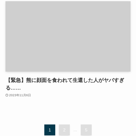
【緊急】熊に顔面を食われて生還した人がヤバすぎ
る……
2023年11月6日
1
2
...
5