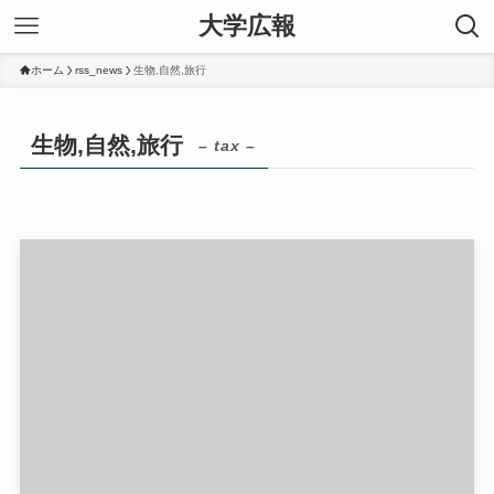
大学広報
ホーム
rss_news
生物,自然,旅行
生物,自然,旅行
– tax –