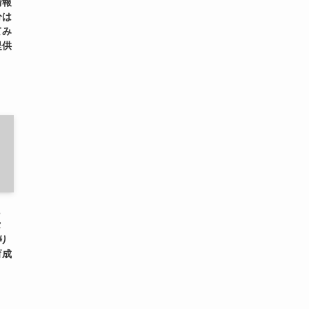
情報
分は
てみ
提供
に
タ
り
育成