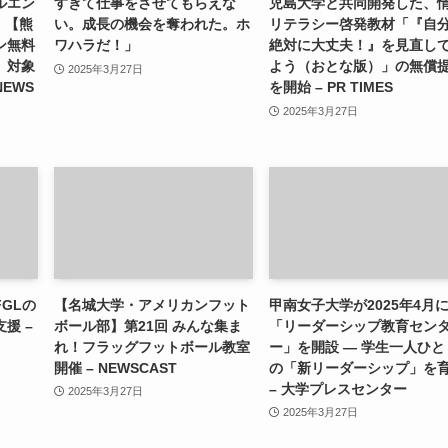
ルエン
すぎて仕事をさせてもらえな
児島大学と共同開発した、
）【熊
い。成長の機会を奪われた。ホ
リテラシー啓発教材「『自
ン無料
ワハラだ！」
絶対に大丈夫！』を見直し
」対象
よう（おとな版）」の無償
2025年3月27日
NEWS
を開始 – PR TIMES
2025年3月27日
GLの
【名城大学・アメリカンフット
甲南女子大学が2025年4月
援 –
ボール部】第21回 みんな集ま
「リーダーシップ教育セン
れ！フラッグフットボール教室
ー」を開設 ― 学生一人ひと
開催 – NEWSCAST
の「新リーダーシップ」を
– 大学プレスセンター
2025年3月27日
2025年3月27日