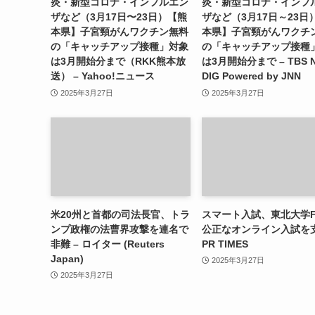
炎・新型コロナ・インフルエン
炎・新型コロナ・インフ
ザなど（3月17日〜23日）【熊
ザなど（3月17日～23日
本県】子宮頸がんワクチン無料
本県】子宮頸がんワクチ
の「キャッチアップ接種」対象
の「キャッチアップ接種
は3月開始分まで（RKK熊本放
は3月開始分まで – TBS 
送） – Yahoo!ニュース
DIG Powered by JNN
2025年3月27日
2025年3月27日
米20州と首都の司法長官、トラ
スマート入試、東北大学F
ンプ政権の法曹界攻撃を連名で
公正なオンライン入試を支
非難 – ロイター (Reuters
PR TIMES
Japan)
2025年3月27日
2025年3月27日