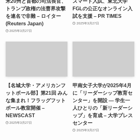
米20州と首都の司法長官、
スマート入試、東北大学
トランプ政権の法曹界攻撃
FGLの公正なオンライン入
を連名で非難 – ロイター
試を支援 – PR TIMES
(Reuters Japan)
2025年3月27日
2025年3月27日
【名城大学・アメリカンフ
甲南女子大学が2025年4月
ットボール部】第21回 みん
に「リーダーシップ教育セ
な集まれ！フラッグフット
ンター」を開設 ― 学生一
ボール教室開催 –
人ひとりの「新リーダーシ
NEWSCAST
ップ」を育成 – 大学プレス
センター
2025年3月27日
2025年3月27日