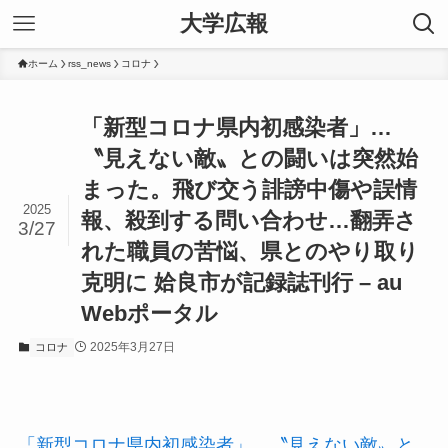
大学広報
ホーム
rss_news
コロナ
「新型コロナ県内初感染者」…
〝見えない敵〟との闘いは突然始
まった。飛び交う誹謗中傷や誤情
2025
報、殺到する問い合わせ…翻弄さ
3/27
れた職員の苦悩、県とのやり取り
克明に 姶良市が記録誌刊行 – au
Webポータル
2025年3月27日
コロナ
「新型コロナ県内初感染者」…〝見えない敵〟と