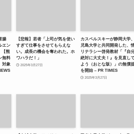
胃腸
【悲報】若者「上司が気を使い
カスペルスキーが静岡大学
ルエン
すぎて仕事をさせてもらえな
児島大学と共同開発した、
）【熊
い。成長の機会を奪われた。ホ
リテラシー啓発教材「『自
ン無料
ワハラだ！」
絶対に大丈夫！』を見直し
」対象
よう（おとな版）」の無償
2025年3月27日
NEWS
を開始 – PR TIMES
2025年3月27日