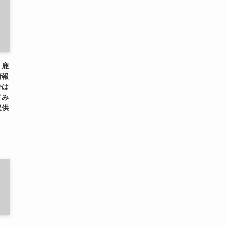
、鹿
情報
分は
てみ
提供