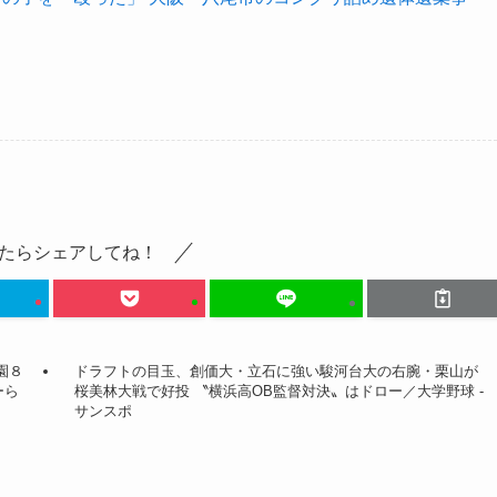
たらシェアしてね！
園８
ドラフトの目玉、創価大・立石に強い駿河台大の右腕・栗山が
ーら
桜美林大戦で好投 〝横浜高OB監督対決〟はドロー／大学野球 -
サンスポ