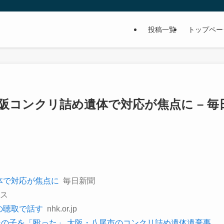
投稿一覧
トップペー
大阪コンクリ詰め遺体で対応が焦点に – 毎
体で対応が焦点に
毎日新聞
ース
前の聴取で話す
nhk.or.jp
その子を「殴った」 大阪・八尾市のコンクリ詰め遺体遺棄事