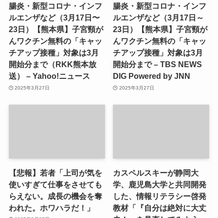
腸炎・新型コロナ・インフ
腸炎・新型コロナ・インフ
ルエンザなど（3月17日〜
ルエンザなど（3月17日～
23日）【熊本県】子宮頸が
23日）【熊本県】子宮頸が
んワクチン無料の「キャッ
んワクチン無料の「キャッ
チアップ接種」対象は3月
チアップ接種」対象は3月
開始分まで（RKK熊本放
開始分まで – TBS NEWS
送） – Yahoo!ニュース
DIG Powered by JNN
2025年3月27日
2025年3月27日
【悲報】若者「上司が気を
カスペルスキーが静岡大
使いすぎて仕事をさせても
学、鹿児島大学と共同開発
らえない。成長の機会を奪
した、情報リテラシー啓発
われた。ホワハラだ！」
教材「『自分は絶対に大丈