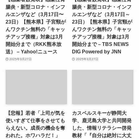
腸炎・新型コロナ・インフ
腸炎・新型コロナ・インフ
ルエンザなど（3月17日〜
ルエンザなど（3月17日～
23日）【熊本県】子宮頸が
23日）【熊本県】子宮頸が
んワクチン無料の「キャッ
んワクチン無料の「キャッ
チアップ接種」対象は3月
チアップ接種」対象は3月
開始分まで（RKK熊本放
開始分まで – TBS NEWS
送） – Yahoo!ニュース
DIG Powered by JNN
2025年3月27日
2025年3月27日
【悲報】若者「上司が気を
カスペルスキーが静岡大
使いすぎて仕事をさせても
学、鹿児島大学と共同開発
らえない。成長の機会を奪
した、情報リテラシー啓発
われた。ホワハラだ！」
教材「『自分は絶対に大丈