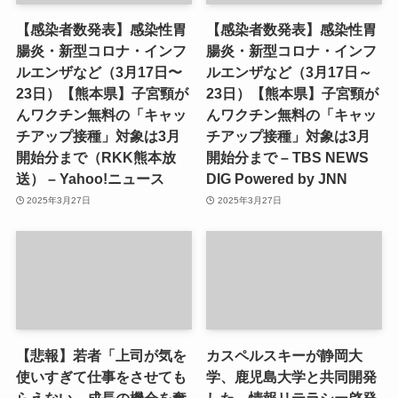
【感染者数発表】感染性胃
【感染者数発表】感染性胃
腸炎・新型コロナ・インフ
腸炎・新型コロナ・インフ
ルエンザなど（3月17日〜
ルエンザなど（3月17日～
23日）【熊本県】子宮頸が
23日）【熊本県】子宮頸が
んワクチン無料の「キャッ
んワクチン無料の「キャッ
チアップ接種」対象は3月
チアップ接種」対象は3月
開始分まで（RKK熊本放
開始分まで – TBS NEWS
送） – Yahoo!ニュース
DIG Powered by JNN
2025年3月27日
2025年3月27日
【悲報】若者「上司が気を
カスペルスキーが静岡大
使いすぎて仕事をさせても
学、鹿児島大学と共同開発
らえない。成長の機会を奪
した、情報リテラシー啓発