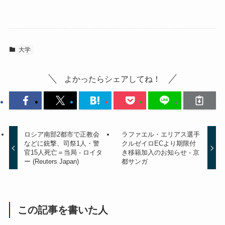
大学
よかったらシェアしてね！
ロシア南部2都市で正教会
ラファエル・エリアス選手
などに銃撃、司祭1人・警
クルゼイロECより期限付
官15人死亡＝当局 - ロイタ
き移籍加入のお知らせ - 京
ー (Reuters Japan)
都サンガ
この記事を書いた人