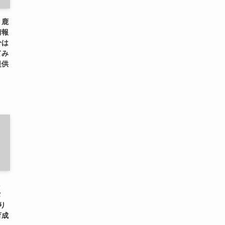
、鹿
情報
分は
てみ
提供
に
タ
り
育成