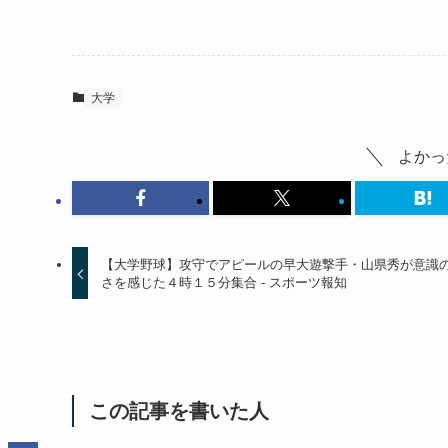
大学
よかっ
【大学野球】攻守でアピールの早大遊撃手・山県秀が意識
さを感じた４時１５分集合 - スポーツ報知
この記事を書いた人