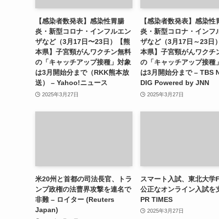
【感染者数発表】感染性胃腸
【感染者数発表】感染性
炎・新型コロナ・インフルエン
炎・新型コロナ・インフ
ザなど（3月17日〜23日）【熊
ザなど（3月17日～23日
本県】子宮頸がんワクチン無料
本県】子宮頸がんワクチ
の「キャッチアップ接種」対象
の「キャッチアップ接種
は3月開始分まで（RKK熊本放
は3月開始分まで – TBS 
送） – Yahoo!ニュース
DIG Powered by JNN
2025年3月27日
2025年3月27日
米20州と首都の司法長官、トラ
スマート入試、東北大学F
ンプ政権の法曹界攻撃を連名で
公正なオンライン入試を支
非難 – ロイター (Reuters
PR TIMES
Japan)
2025年3月27日