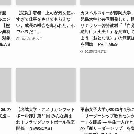
胃腸
【悲報】若者「上司が気を使い
カスペルスキーが静岡大学
ルエン
すぎて仕事をさせてもらえな
児島大学と共同開発した、
）【熊
い。成長の機会を奪われた。ホ
リテラシー啓発教材「『自
ン無料
ワハラだ！」
絶対に大丈夫！』を見直し
」対象
よう（おとな版）」の無償
2025年3月27日
NEWS
を開始 – PR TIMES
2025年3月27日
GLの
【名城大学・アメリカンフット
甲南女子大学が2025年4月
援 –
ボール部】第21回 みんな集ま
「リーダーシップ教育セン
れ！フラッグフットボール教室
ー」を開設 ― 学生一人ひと
開催 – NEWSCAST
の「新リーダーシップ」を