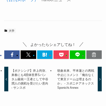
大学
よかったらシェアしてね！
【ボクシング】井上尚弥、
朝倉未来、平本蓮との再戦
来春にも4団体世界Sバン
中止にコメント「俺出なく
タム級統一王者として中谷
て東京ドームは埋まるの
潤人の挑戦を受けたい意向
か」 - スポニチアネックス
- サンスポ
Sponichi Annex