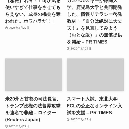
【悲報】若者「上司が気を
カスペルスキーが静岡大
使いすぎて仕事をさせても
学、鹿児島大学と共同開発
らえない。成長の機会を奪
した、情報リテラシー啓発
われた。ホワハラだ！」
教材「『自分は絶対に大丈
夫！』を見直してみよう
2025年3月27日
（おとな版）」の無償提供
を開始 – PR TIMES
2025年3月27日
米20州と首都の司法長官、
スマート入試、東北大学
トランプ政権の法曹界攻撃
FGLの公正なオンライン入
を連名で非難 – ロイター
試を支援 – PR TIMES
(Reuters Japan)
2025年3月27日
2025年3月27日