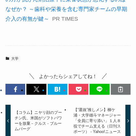
なぜか？ ～歯科や栄養を含む専門家チームの早期
介入の有無が鍵～
PR TIMES
大学
よかったらシェアしてね！
【“選抜”推しメン】柳ケ
【コラム】ニヤリ顔のプー
浦・大学雄斗マネージャー
チン氏、米国がソフトパワ
「全員に寄り添い」１人８
ーを放棄－クルス - ブルー
役でチーム支える（日刊ス
ムバーグ
ポーツ） - Yahoo!ニュース