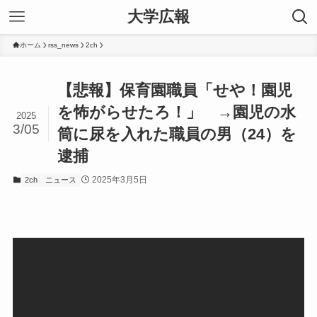
大学広報
ホーム
rss_news
2ch
【悲報】保育園職員「せや！園児
を怖がらせたろ！」 →園児の水
2025
3/05
筒に尿を入れた職員の男（24）を
逮捕
2025年3月5日
2ch
ニュース