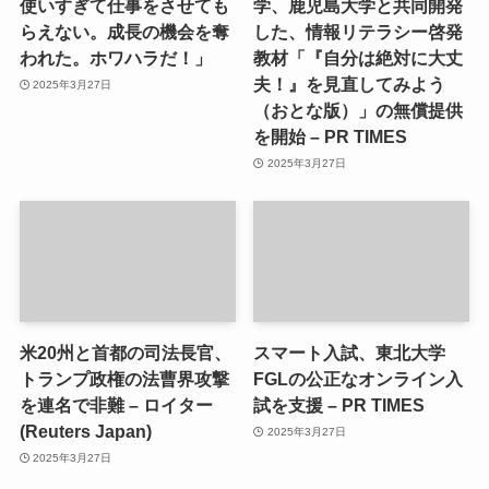
使いすぎて仕事をさせても
学、鹿児島大学と共同開発
らえない。成長の機会を奪
した、情報リテラシー啓発
われた。ホワハラだ！」
教材「『自分は絶対に大丈
夫！』を見直してみよう
2025年3月27日
（おとな版）」の無償提供
を開始 – PR TIMES
2025年3月27日
米20州と首都の司法長官、
スマート入試、東北大学
トランプ政権の法曹界攻撃
FGLの公正なオンライン入
を連名で非難 – ロイター
試を支援 – PR TIMES
(Reuters Japan)
2025年3月27日
2025年3月27日