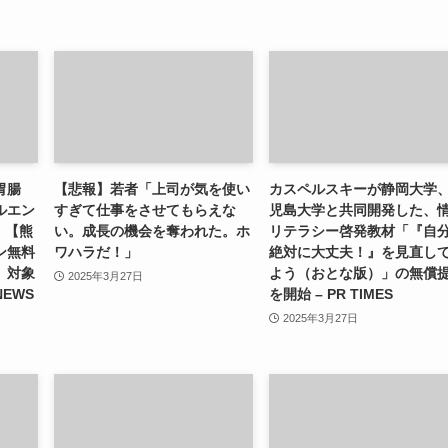
胃腸
【悲報】若者「上司が気を使い
カスペルスキーが静岡大学
ルエン
すぎて仕事をさせてもらえな
児島大学と共同開発した、
）【熊
い。成長の機会を奪われた。ホ
リテラシー啓発教材「『自
ン無料
ワハラだ！」
絶対に大丈夫！』を見直し
」対象
よう（おとな版）」の無償
2025年3月27日
NEWS
を開始 – PR TIMES
2025年3月27日