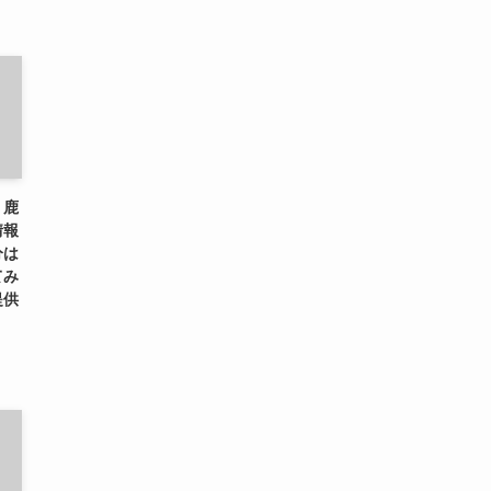
、鹿
情報
分は
てみ
提供