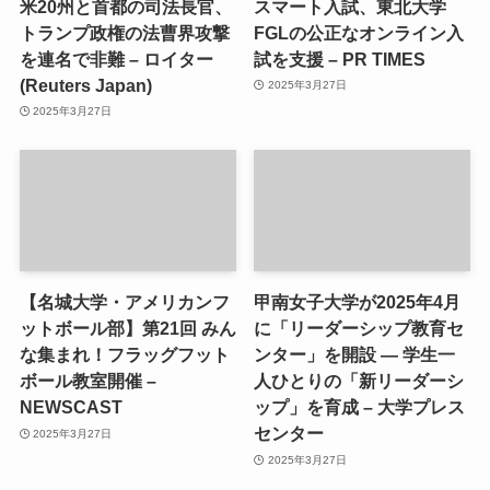
米20州と首都の司法長官、
スマート入試、東北大学
トランプ政権の法曹界攻撃
FGLの公正なオンライン入
を連名で非難 – ロイター
試を支援 – PR TIMES
(Reuters Japan)
2025年3月27日
2025年3月27日
【名城大学・アメリカンフ
甲南女子大学が2025年4月
ットボール部】第21回 みん
に「リーダーシップ教育セ
な集まれ！フラッグフット
ンター」を開設 ― 学生一
ボール教室開催 –
人ひとりの「新リーダーシ
NEWSCAST
ップ」を育成 – 大学プレス
センター
2025年3月27日
2025年3月27日