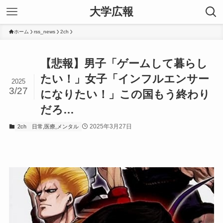
大学広報
ホーム
rss_news
2ch
【悲報】男子「ゲームして暮らし
たい！」女子「インフルエンサー
2025
3/27
になりたい！」この国もう終わり
だろ…
2025年3月27日
2ch
日常,医療,メンタル