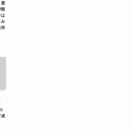
、鹿
情報
分は
てみ
提供
に
タ
り
育成