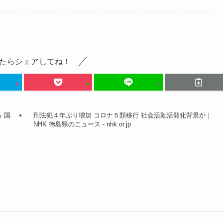
たらシェアしてね！
 国
刑法犯４年ぶり増加 コロナ５類移行 社会活動活発化背景か｜
NHK 徳島県のニュース - nhk.or.jp