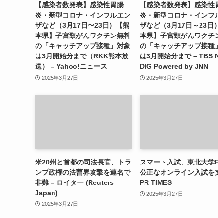
【感染者数発表】感染性胃腸
【感染者数発表】感染性
炎・新型コロナ・インフルエン
炎・新型コロナ・インフ
ザなど（3月17日〜23日）【熊
ザなど（3月17日～23日
本県】子宮頸がんワクチン無料
本県】子宮頸がんワクチ
の「キャッチアップ接種」対象
の「キャッチアップ接種
は3月開始分まで（RKK熊本放
は3月開始分まで – TBS 
送） – Yahoo!ニュース
DIG Powered by JNN
2025年3月27日
2025年3月27日
米20州と首都の司法長官、トラ
スマート入試、東北大学F
ンプ政権の法曹界攻撃を連名で
公正なオンライン入試を支
非難 – ロイター (Reuters
PR TIMES
Japan)
2025年3月27日
2025年3月27日