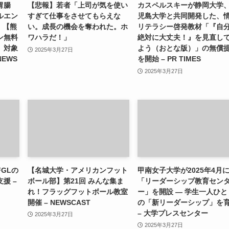
胃腸
【悲報】若者「上司が気を使い
カスペルスキーが静岡大学
ルエン
すぎて仕事をさせてもらえな
児島大学と共同開発した、
）【熊
い。成長の機会を奪われた。ホ
リテラシー啓発教材「『自
ン無料
ワハラだ！」
絶対に大丈夫！』を見直し
」対象
よう（おとな版）」の無償
2025年3月27日
NEWS
を開始 – PR TIMES
2025年3月27日
GLの
【名城大学・アメリカンフット
甲南女子大学が2025年4月
援 –
ボール部】第21回 みんな集ま
「リーダーシップ教育セン
れ！フラッグフットボール教室
ー」を開設 ― 学生一人ひと
開催 – NEWSCAST
の「新リーダーシップ」を
– 大学プレスセンター
2025年3月27日
2025年3月27日