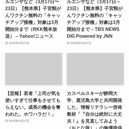
ルエンザなど（3月17日〜
ルエンザなど（3月17日～
23日）【熊本県】子宮頸が
23日）【熊本県】子宮頸が
んワクチン無料の「キャッ
んワクチン無料の「キャッ
チアップ接種」対象は3月
チアップ接種」対象は3月
開始分まで（RKK熊本放
開始分まで – TBS NEWS
送） – Yahoo!ニュース
DIG Powered by JNN
2025年3月27日
2025年3月27日
【悲報】若者「上司が気を
カスペルスキーが静岡大
使いすぎて仕事をさせても
学、鹿児島大学と共同開発
らえない。成長の機会を奪
した、情報リテラシー啓発
われた。ホワハラだ！」
教材「『自分は絶対に大丈
夫！』を見直してみよう
2025年3月27日
（おとな版）」の無償提供