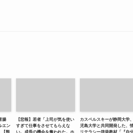
胃腸
【悲報】若者「上司が気を使い
カスペルスキーが静岡大学
ルエン
すぎて仕事をさせてもらえな
児島大学と共同開発した、
）【熊
い。成長の機会を奪われた。ホ
リテラシー啓発教材「『自