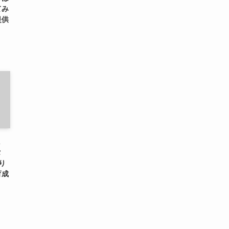
てみ
提供
に
タ
り
育成