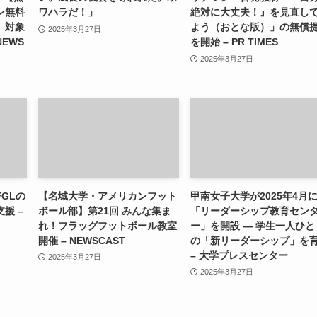
ン無料
ワハラだ！」
絶対に大丈夫！』を見直し
」対象
よう（おとな版）」の無償
2025年3月27日
NEWS
を開始 – PR TIMES
2025年3月27日
GLの
【名城大学・アメリカンフット
甲南女子大学が2025年4月
援 –
ボール部】第21回 みんな集ま
「リーダーシップ教育セン
れ！フラッグフットボール教室
ー」を開設 ― 学生一人ひと
開催 – NEWSCAST
の「新リーダーシップ」を
– 大学プレスセンター
2025年3月27日
2025年3月27日