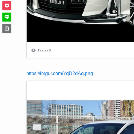
https://imgur.com/YqD2dAq.png