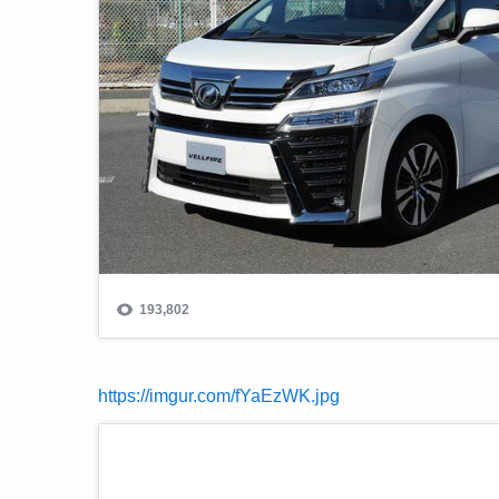
https://imgur.com/fYaEzWK.jpg