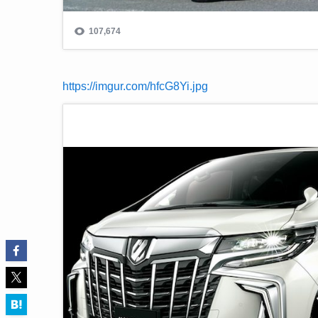
https://imgur.com/hfcG8Yi.jpg