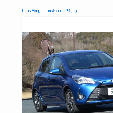
https://imgur.com/KccmcP4.jpg