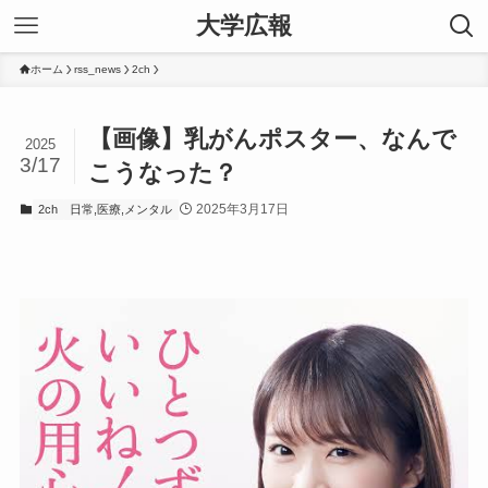
大学広報
ホーム
rss_news
2ch
【画像】乳がんポスター、なんで
2025
3/17
こうなった？
2025年3月17日
2ch
日常,医療,メンタル