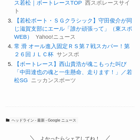
ス若松｜ボートレースTOP
西スポレースサイ
ト
【若松ボート・ＳＧクラシック】守田俊介が同
じ滋賀支部にエール「誰か頑張って」（東スポ
WEB）
Yahoo!ニュース
常 滑 オール進入固定ＲＳ第７戦スカパー！第
２６回ＪＬＣ杯
サンスポ
【ボートレース】西山貴浩が魂こもった叫び
「中田達也の魂と一生懸命、走ります！」／若
松SG
ニッカンスポーツ
ヘッドライン - 最新 - Google ニュース
よかったらシェアしてね！