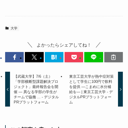
大学
よかったらシェアしてね！
【武蔵大学】7/6（土）
東京工芸大学が熱中症対策
「学部横断型課題解決プロ
として学生に100円で飲料
ジェクト」最終報告会を開
を提供 ―こまめに水分補
催 ― 異なる学部の学生が
給を― | 東京工芸大学 - デ
チームで協働 ... - デジタル
ジタルPRプラットフォー
PRプラットフォーム
ム