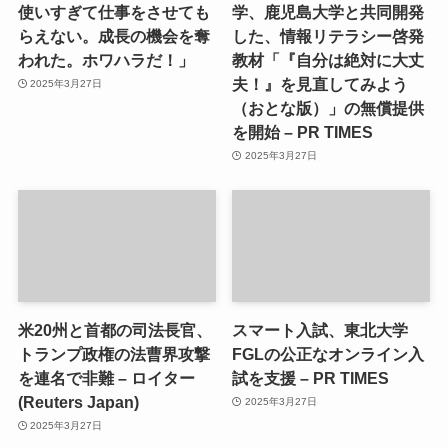
使いすぎて仕事をさせても
学、鹿児島大学と共同開発
らえない。成長の機会を奪
した、情報リテラシー啓発
われた。ホワハラだ！」
教材「『自分は絶対に大丈
夫！』を見直してみよう
2025年3月27日
（おとな版）」の無償提供
を開始 – PR TIMES
2025年3月27日
米20州と首都の司法長官、
スマート入試、東北大学
トランプ政権の法曹界攻撃
FGLの公正なオンライン入
を連名で非難 – ロイター
試を支援 – PR TIMES
(Reuters Japan)
2025年3月27日
2025年3月27日