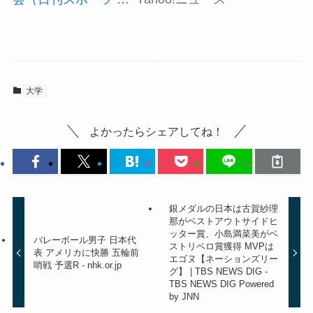
大学
よかったらシェアしてね！
銀メダルの日本は古賀紗理
那がベストアウトサイドヒ
ッター賞、小島満菜美がベ
バレーボール男子 日本代
ストリベロ賞獲得 MVPは
表 アメリカに快勝 五輪前
エゴヌ【ネーションズリー
哨戦 予選R - nhk.or.jp
グ】 | TBS NEWS DIG -
TBS NEWS DIG Powered
by JNN