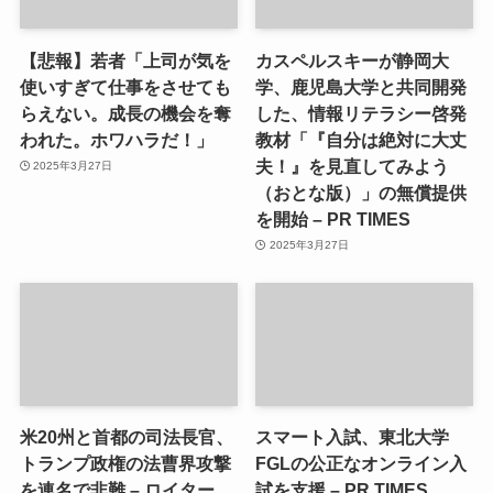
【悲報】若者「上司が気を
カスペルスキーが静岡大
使いすぎて仕事をさせても
学、鹿児島大学と共同開発
らえない。成長の機会を奪
した、情報リテラシー啓発
われた。ホワハラだ！」
教材「『自分は絶対に大丈
夫！』を見直してみよう
2025年3月27日
（おとな版）」の無償提供
を開始 – PR TIMES
2025年3月27日
米20州と首都の司法長官、
スマート入試、東北大学
トランプ政権の法曹界攻撃
FGLの公正なオンライン入
を連名で非難 – ロイター
試を支援 – PR TIMES