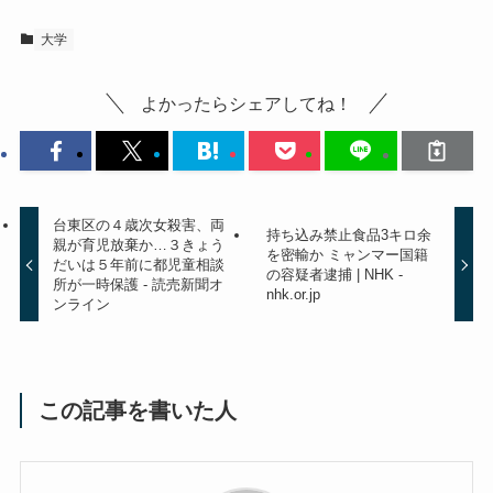
大学
よかったらシェアしてね！
台東区の４歳次女殺害、両
持ち込み禁止食品3キロ余
親が育児放棄か…３きょう
を密輸か ミャンマー国籍
だいは５年前に都児童相談
の容疑者逮捕 | NHK -
所が一時保護 - 読売新聞オ
nhk.or.jp
ンライン
この記事を書いた人