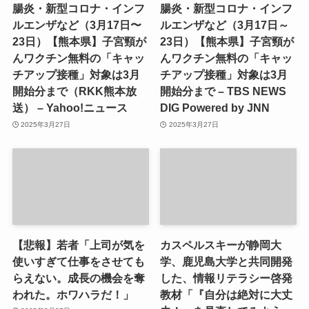
腸炎・新型コロナ・インフ
腸炎・新型コロナ・インフ
ルエンザなど（3月17日〜
ルエンザなど（3月17日～
23日）【熊本県】子宮頸が
23日）【熊本県】子宮頸が
んワクチン無料の「キャッ
んワクチン無料の「キャッ
チアップ接種」対象は3月
チアップ接種」対象は3月
開始分まで（RKK熊本放
開始分まで – TBS NEWS
送） – Yahoo!ニュース
DIG Powered by JNN
2025年3月27日
2025年3月27日
【悲報】若者「上司が気を
カスペルスキーが静岡大
使いすぎて仕事をさせても
学、鹿児島大学と共同開発
らえない。成長の機会を奪
した、情報リテラシー啓発
われた。ホワハラだ！」
教材「『自分は絶対に大丈