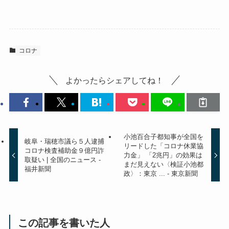
コロナ
よかったらシェアしてね！
小池百合子都知事が全国を
岐阜・瑞穂市議ら５人逮捕
リードした「コロナ休業協
コロナ検査補助金９億円詐
力金」 「2兆円」の効果は
取疑い | 全国のニュース -
まだ見えない〈検証小池都
福井新聞
政〉：東京 ... - 東京新聞
この記事を書いた人