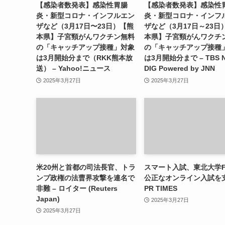
【感染者数発表】感染性胃腸
【感染者数発表】感染性
炎・新型コロナ・インフルエン
炎・新型コロナ・インフ
ザなど（3月17日〜23日）【熊
ザなど（3月17日～23日
本県】子宮頸がんワクチン無料
本県】子宮頸がんワクチ
の「キャッチアップ接種」対象
の「キャッチアップ接種
は3月開始分まで（RKK熊本放
は3月開始分まで – TBS 
送） – Yahoo!ニュース
DIG Powered by JNN
2025年3月27日
2025年3月27日
米20州と首都の司法長官、トラ
スマート入試、東北大学F
ンプ政権の法曹界攻撃を連名で
公正なオンライン入試を支
非難 – ロイター (Reuters
PR TIMES
Japan)
2025年3月27日
2025年3月27日