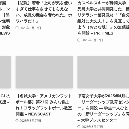
胃腸
【悲報】若者「上司が気を使い
カスペルスキーが静岡大学
ルエン
すぎて仕事をさせてもらえな
児島大学と共同開発した、
）【熊
い。成長の機会を奪われた。ホ
リテラシー啓発教材「『自
ン無料
ワハラだ！」
絶対に大丈夫！』を見直し
」対象
よう（おとな版）」の無償
2025年3月27日
NEWS
を開始 – PR TIMES
2025年3月27日
GLの
【名城大学・アメリカンフット
甲南女子大学が2025年4月
援 –
ボール部】第21回 みんな集ま
「リーダーシップ教育セン
れ！フラッグフットボール教室
ー」を開設 ― 学生一人ひと
開催 – NEWSCAST
の「新リーダーシップ」を
– 大学プレスセンター
2025年3月27日
2025年3月27日