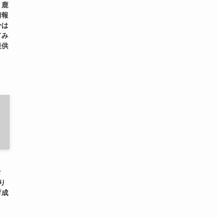
、鹿
情報
分は
てみ
提供
に
タ
り
育成