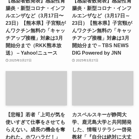
【感染者数発表】感染性胃
【感染者数発表】感染性胃
腸炎・新型コロナ・インフ
腸炎・新型コロナ・インフ
ルエンザなど（3月17日〜
ルエンザなど（3月17日～
23日）【熊本県】子宮頸が
23日）【熊本県】子宮頸が
んワクチン無料の「キャッ
んワクチン無料の「キャッ
チアップ接種」対象は3月
チアップ接種」対象は3月
開始分まで（RKK熊本放
開始分まで – TBS NEWS
送） – Yahoo!ニュース
DIG Powered by JNN
2025年3月27日
2025年3月27日
【悲報】若者「上司が気を
カスペルスキーが静岡大
使いすぎて仕事をさせても
学、鹿児島大学と共同開発
らえない。成長の機会を奪
した、情報リテラシー啓発
われた。ホワハラだ！」
教材「『自分は絶対に大丈