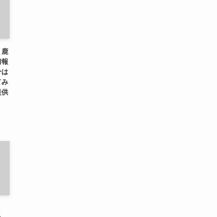
、鹿
情報
分は
てみ
提供
に