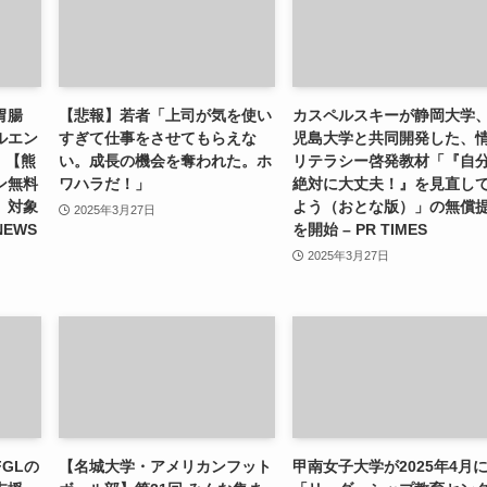
胃腸
【悲報】若者「上司が気を使い
カスペルスキーが静岡大学
ルエン
すぎて仕事をさせてもらえな
児島大学と共同開発した、
）【熊
い。成長の機会を奪われた。ホ
リテラシー啓発教材「『自
ン無料
ワハラだ！」
絶対に大丈夫！』を見直し
」対象
よう（おとな版）」の無償
2025年3月27日
NEWS
を開始 – PR TIMES
2025年3月27日
GLの
【名城大学・アメリカンフット
甲南女子大学が2025年4月