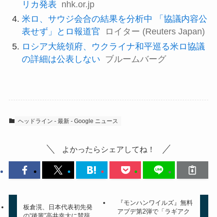
リカ発表
nhk.or.jp
米ロ、サウジ会合の結果を分析中 「協議内容公
表せず」とロ報道官
ロイター (Reuters Japan)
ロシア大統領府、ウクライナ和平巡る米ロ協議
の詳細は公表しない
ブルームバーグ
ヘッドライン - 最新 - Google ニュース
よかったらシェアしてね！
『モンハンワイルズ』無料
板倉滉、日本代表初先発
アプデ第2弾で「ラギアク
の“後輩”高井幸大に賛辞