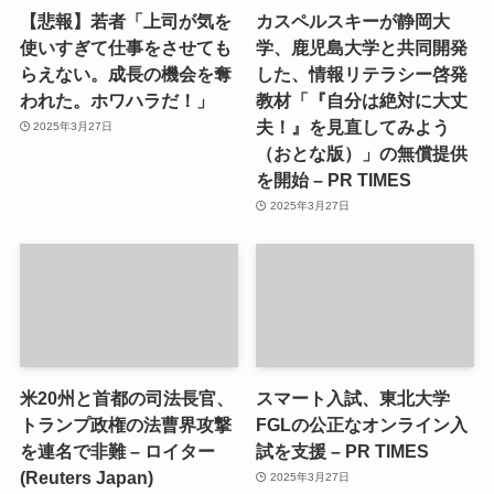
【悲報】若者「上司が気を
カスペルスキーが静岡大
使いすぎて仕事をさせても
学、鹿児島大学と共同開発
らえない。成長の機会を奪
した、情報リテラシー啓発
われた。ホワハラだ！」
教材「『自分は絶対に大丈
夫！』を見直してみよう
2025年3月27日
（おとな版）」の無償提供
を開始 – PR TIMES
2025年3月27日
米20州と首都の司法長官、
スマート入試、東北大学
トランプ政権の法曹界攻撃
FGLの公正なオンライン入
を連名で非難 – ロイター
試を支援 – PR TIMES
(Reuters Japan)
2025年3月27日