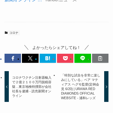
コロナ
よかったらシェアしてね！
「特別な試合を非常に楽し
コロナワクチン注射器輸入
みにしている」ペア マテ
で２億２１００万円脱税容
ィアス ヘグモ監督(定例会
疑…東京地検特捜部が会社
見 6/20) | URAWA RED
社長を逮捕 - 読売新聞オン
DIAMONDS OFFICIAL
ライン
WEBSITE - 浦和レッズ