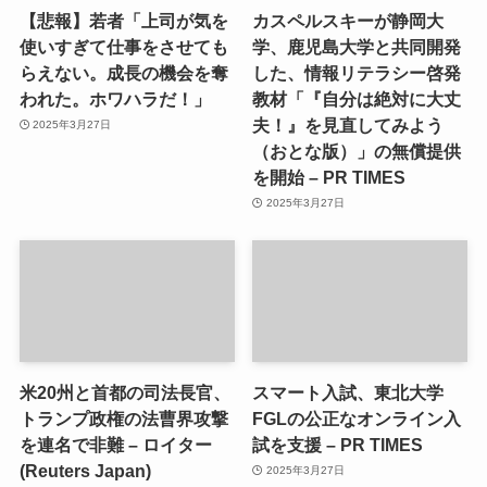
【悲報】若者「上司が気を
カスペルスキーが静岡大
使いすぎて仕事をさせても
学、鹿児島大学と共同開発
らえない。成長の機会を奪
した、情報リテラシー啓発
われた。ホワハラだ！」
教材「『自分は絶対に大丈
夫！』を見直してみよう
2025年3月27日
（おとな版）」の無償提供
を開始 – PR TIMES
2025年3月27日
米20州と首都の司法長官、
スマート入試、東北大学
トランプ政権の法曹界攻撃
FGLの公正なオンライン入
を連名で非難 – ロイター
試を支援 – PR TIMES
(Reuters Japan)
2025年3月27日