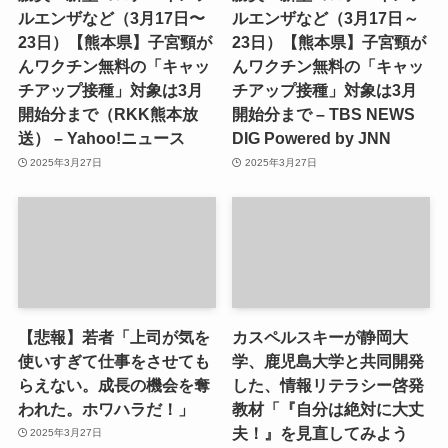
ルエンザなど（3月17日〜
ルエンザなど（3月17日～
23日）【熊本県】子宮頸が
23日）【熊本県】子宮頸が
んワクチン無料の「キャッ
んワクチン無料の「キャッ
チアップ接種」対象は3月
チアップ接種」対象は3月
開始分まで（RKK熊本放
開始分まで – TBS NEWS
送） – Yahoo!ニュース
DIG Powered by JNN
2025年3月27日
2025年3月27日
【悲報】若者「上司が気を
カスペルスキーが静岡大
使いすぎて仕事をさせても
学、鹿児島大学と共同開発
らえない。成長の機会を奪
した、情報リテラシー啓発
われた。ホワハラだ！」
教材「『自分は絶対に大丈
夫！』を見直してみよう
2025年3月27日