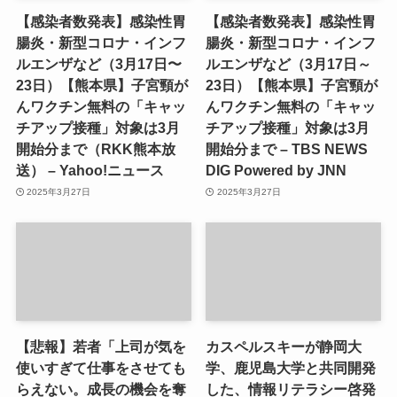
【感染者数発表】感染性胃
【感染者数発表】感染性胃
腸炎・新型コロナ・インフ
腸炎・新型コロナ・インフ
ルエンザなど（3月17日〜
ルエンザなど（3月17日～
23日）【熊本県】子宮頸が
23日）【熊本県】子宮頸が
んワクチン無料の「キャッ
んワクチン無料の「キャッ
チアップ接種」対象は3月
チアップ接種」対象は3月
開始分まで（RKK熊本放
開始分まで – TBS NEWS
送） – Yahoo!ニュース
DIG Powered by JNN
2025年3月27日
2025年3月27日
【悲報】若者「上司が気を
カスペルスキーが静岡大
使いすぎて仕事をさせても
学、鹿児島大学と共同開発
らえない。成長の機会を奪
した、情報リテラシー啓発