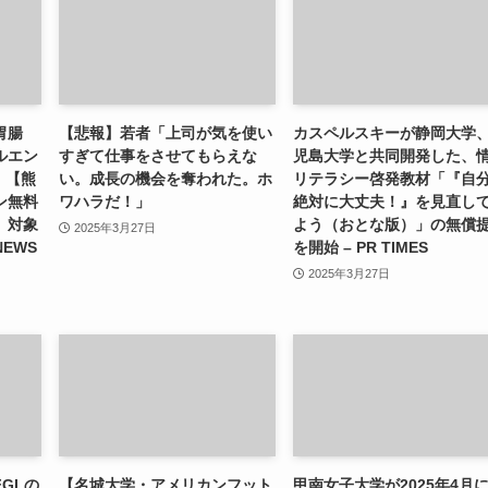
胃腸
【悲報】若者「上司が気を使い
カスペルスキーが静岡大学
ルエン
すぎて仕事をさせてもらえな
児島大学と共同開発した、
）【熊
い。成長の機会を奪われた。ホ
リテラシー啓発教材「『自
ン無料
ワハラだ！」
絶対に大丈夫！』を見直し
」対象
よう（おとな版）」の無償
2025年3月27日
NEWS
を開始 – PR TIMES
2025年3月27日
GLの
【名城大学・アメリカンフット
甲南女子大学が2025年4月