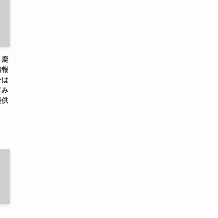
、鹿
情報
分は
てみ
提供
に