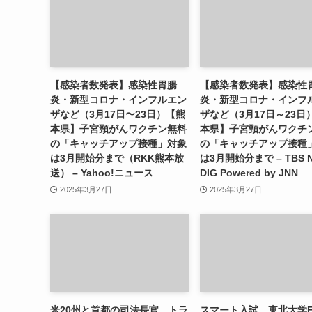
【感染者数発表】感染性胃腸
【感染者数発表】感染性
炎・新型コロナ・インフルエン
炎・新型コロナ・インフ
ザなど（3月17日〜23日）【熊
ザなど（3月17日～23日
本県】子宮頸がんワクチン無料
本県】子宮頸がんワクチ
の「キャッチアップ接種」対象
の「キャッチアップ接種
は3月開始分まで（RKK熊本放
は3月開始分まで – TBS 
送） – Yahoo!ニュース
DIG Powered by JNN
2025年3月27日
2025年3月27日
米20州と首都の司法長官、トラ
スマート入試、東北大学F