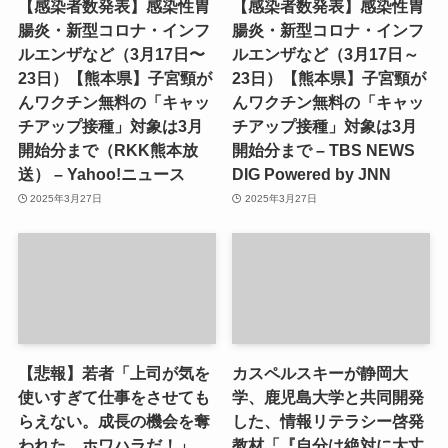
【感染者数発表】感染性胃
【感染者数発表】感染性胃
腸炎・新型コロナ・インフ
腸炎・新型コロナ・インフ
ルエンザなど（3月17日〜
ルエンザなど（3月17日～
23日）【熊本県】子宮頸が
23日）【熊本県】子宮頸が
んワクチン無料の「キャッ
んワクチン無料の「キャッ
チアップ接種」対象は3月
チアップ接種」対象は3月
開始分まで（RKK熊本放
開始分まで – TBS NEWS
送） – Yahoo!ニュース
DIG Powered by JNN
2025年3月27日
2025年3月27日
【悲報】若者「上司が気を
カスペルスキーが静岡大
使いすぎて仕事をさせても
学、鹿児島大学と共同開発
らえない。成長の機会を奪
した、情報リテラシー啓発
われた。ホワハラだ！」
教材「『自分は絶対に大丈