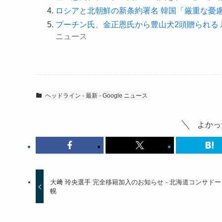
ロシアと北朝鮮の新条約署名 韓国「厳重な憂慮示し
プーチン氏、金正恩氏から豊山犬2頭贈られる 馬
ニュース
ヘッドライン - 最新 - Google ニュース
よかっ
大﨑 玲央選手 完全移籍加入のお知らせ - 北海道コンサド
幌