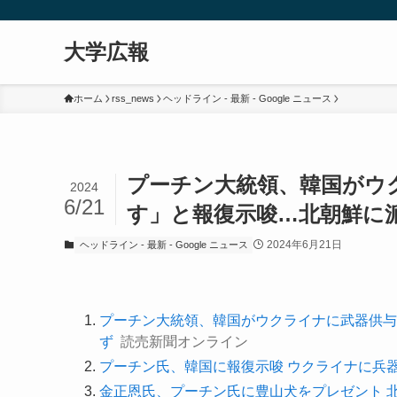
大学広報
ホーム
rss_news
ヘッドライン - 最新 - Google ニュース
プーチン大統領、韓国がウ
2024
6/21
す」と報復示唆…北朝鮮に派
2024年6月21日
ヘッドライン - 最新 - Google ニュース
プーチン大統領、韓国がウクライナに武器供与
ず
読売新聞オンライン
プーチン氏、韓国に報復示唆 ウクライナに兵
金正恩氏、プーチン氏に豊山犬をプレゼント 