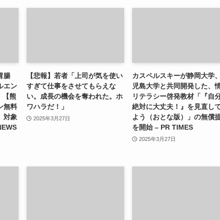
胃腸
【悲報】若者「上司が気を使い
カスペルスキーが静岡大学
ルエン
すぎて仕事をさせてもらえな
児島大学と共同開発した、
）【熊
い。成長の機会を奪われた。ホ
リテラシー啓発教材「『自
ン無料
ワハラだ！」
絶対に大丈夫！』を見直し
」対象
よう（おとな版）」の無償
2025年3月27日
NEWS
を開始 – PR TIMES
2025年3月27日