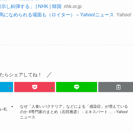
糾弾する」 | NHK | 韓国
nhk.or.jp
になめられる場面も（ロイター） – Yahoo!ニュース
Yahoo!
たらシェアしてね！
なぜ「人食いバクテリア」などによる「感染症」が増えている
ーレ札
のか #専門家のまとめ（石田雅彦） - エキスパート ... - Yahoo!
ニュース