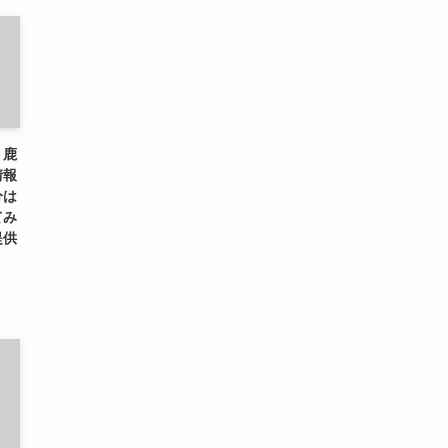
、鹿
情報
分は
てみ
提供