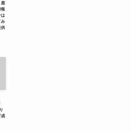
、鹿
情報
分は
てみ
提供
に
タ
り
育成