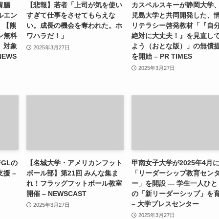
胃腸
【悲報】若者「上司が気を使い
カスペルスキーが静岡大学
ルエン
すぎて仕事をさせてもらえな
児島大学と共同開発した、
）【熊
い。成長の機会を奪われた。ホ
リテラシー啓発教材「『自
ン無料
ワハラだ！」
絶対に大丈夫！』を見直し
」対象
よう（おとな版）」の無償
2025年3月27日
NEWS
を開始 – PR TIMES
2025年3月27日
GLの
【名城大学・アメリカンフット
甲南女子大学が2025年4月
援 –
ボール部】第21回 みんな集ま
「リーダーシップ教育セン
れ！フラッグフットボール教室
ー」を開設 ― 学生一人ひと
開催 – NEWSCAST
の「新リーダーシップ」を
– 大学プレスセンター
2025年3月27日
2025年3月27日