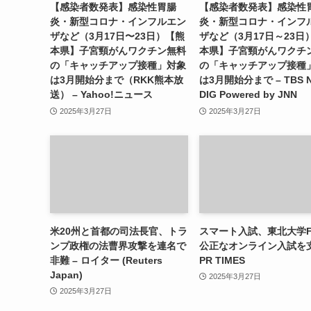
【感染者数発表】感染性胃腸
【感染者数発表】感染性
炎・新型コロナ・インフルエン
炎・新型コロナ・インフ
ザなど（3月17日〜23日）【熊
ザなど（3月17日～23日
本県】子宮頸がんワクチン無料
本県】子宮頸がんワクチ
の「キャッチアップ接種」対象
の「キャッチアップ接種
は3月開始分まで（RKK熊本放
は3月開始分まで – TBS 
送） – Yahoo!ニュース
DIG Powered by JNN
2025年3月27日
2025年3月27日
米20州と首都の司法長官、トラ
スマート入試、東北大学F
ンプ政権の法曹界攻撃を連名で
公正なオンライン入試を支
非難 – ロイター (Reuters
PR TIMES
Japan)
2025年3月27日
2025年3月27日