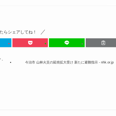
たらシェアしてね！
-
今治市 山林火災の延焼拡大受け 新たに避難指示 - nhk.or.jp