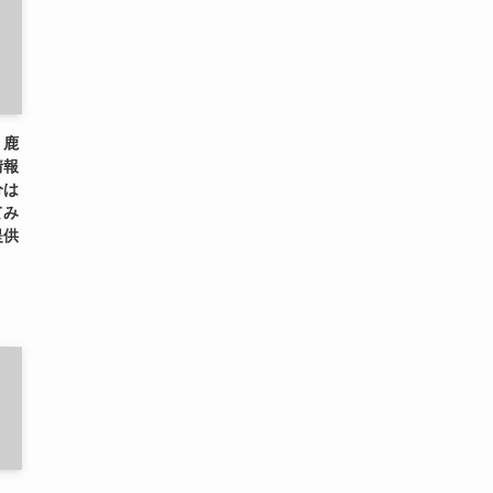
、鹿
情報
分は
てみ
提供