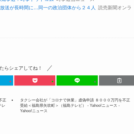
放送が長時間に…同一の政治団体から２４人
読売新聞オンラ
たらシェアしてね！
不正
タクシー会社が「コロナで休業」虚偽申請 ８０００万円を不正
テレ
受給＜福島県矢吹町＞（福島テレビ） - Yahoo!ニュース -
Yahoo!ニュース