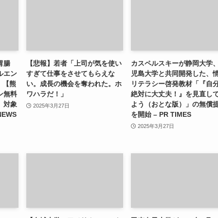
胃腸
【悲報】若者「上司が気を使い
カスペルスキーが静岡大学
ルエン
すぎて仕事をさせてもらえな
児島大学と共同開発した、
）【熊
い。成長の機会を奪われた。ホ
リテラシー啓発教材「『自
ン無料
ワハラだ！」
絶対に大丈夫！』を見直し
」対象
よう（おとな版）」の無償
2025年3月27日
NEWS
を開始 – PR TIMES
2025年3月27日