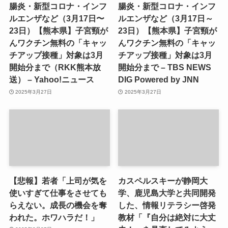
腸炎・新型コロナ・インフ
腸炎・新型コロナ・インフ
ルエンザなど（3月17日〜
ルエンザなど（3月17日～
23日）【熊本県】子宮頸が
23日）【熊本県】子宮頸が
んワクチン無料の「キャッ
んワクチン無料の「キャッ
チアップ接種」対象は3月
チアップ接種」対象は3月
開始分まで（RKK熊本放
開始分まで – TBS NEWS
送） – Yahoo!ニュース
DIG Powered by JNN
2025年3月27日
2025年3月27日
【悲報】若者「上司が気を
カスペルスキーが静岡大
使いすぎて仕事をさせても
学、鹿児島大学と共同開発
らえない。成長の機会を奪
した、情報リテラシー啓発
われた。ホワハラだ！」
教材「『自分は絶対に大丈