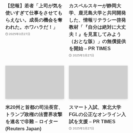
【悲報】若者「上司が気を
カスペルスキーが静岡大
使いすぎて仕事をさせても
学、鹿児島大学と共同開発
らえない。成長の機会を奪
した、情報リテラシー啓発
われた。ホワハラだ！」
教材「『自分は絶対に大丈
夫！』を見直してみよう
2025年3月27日
（おとな版）」の無償提供
を開始 – PR TIMES
2025年3月27日
米20州と首都の司法長官、
スマート入試、東北大学
トランプ政権の法曹界攻撃
FGLの公正なオンライン入
を連名で非難 – ロイター
試を支援 – PR TIMES
(Reuters Japan)
2025年3月27日