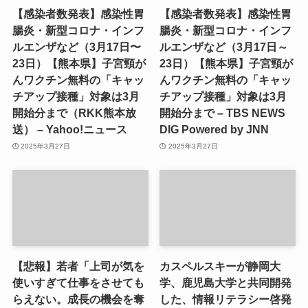
【感染者数発表】感染性胃
【感染者数発表】感染性胃
腸炎・新型コロナ・インフ
腸炎・新型コロナ・インフ
ルエンザなど（3月17日〜
ルエンザなど（3月17日～
23日）【熊本県】子宮頸が
23日）【熊本県】子宮頸が
んワクチン無料の「キャッ
んワクチン無料の「キャッ
チアップ接種」対象は3月
チアップ接種」対象は3月
開始分まで（RKK熊本放
開始分まで – TBS NEWS
送） – Yahoo!ニュース
DIG Powered by JNN
2025年3月27日
2025年3月27日
【悲報】若者「上司が気を
カスペルスキーが静岡大
使いすぎて仕事をさせても
学、鹿児島大学と共同開発
らえない。成長の機会を奪
した、情報リテラシー啓発