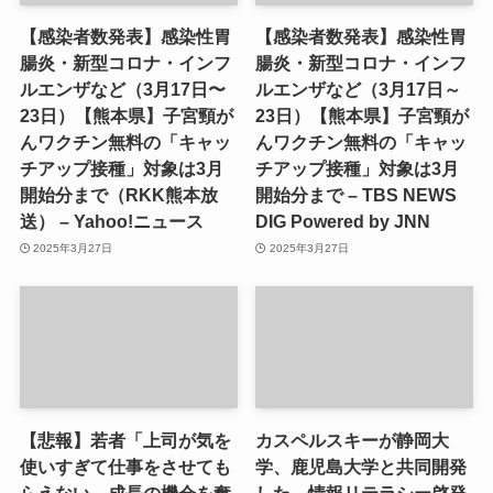
【感染者数発表】感染性胃
【感染者数発表】感染性胃
腸炎・新型コロナ・インフ
腸炎・新型コロナ・インフ
ルエンザなど（3月17日〜
ルエンザなど（3月17日～
23日）【熊本県】子宮頸が
23日）【熊本県】子宮頸が
んワクチン無料の「キャッ
んワクチン無料の「キャッ
チアップ接種」対象は3月
チアップ接種」対象は3月
開始分まで（RKK熊本放
開始分まで – TBS NEWS
送） – Yahoo!ニュース
DIG Powered by JNN
2025年3月27日
2025年3月27日
【悲報】若者「上司が気を
カスペルスキーが静岡大
使いすぎて仕事をさせても
学、鹿児島大学と共同開発
らえない。成長の機会を奪
した、情報リテラシー啓発