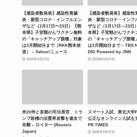
【感染者数発表】感染性胃腸
【感染者数発表】感染性
炎・新型コロナ・インフルエン
炎・新型コロナ・インフ
ザなど（3月17日〜23日）【熊
ザなど（3月17日～23日
本県】子宮頸がんワクチン無料
本県】子宮頸がんワクチ
の「キャッチアップ接種」対象
の「キャッチアップ接種
は3月開始分まで（RKK熊本放
は3月開始分まで – TBS 
送） – Yahoo!ニュース
DIG Powered by JNN
2025年3月27日
2025年3月27日
米20州と首都の司法長官、トラ
スマート入試、東北大学F
ンプ政権の法曹界攻撃を連名で
公正なオンライン入試を支
非難 – ロイター (Reuters
PR TIMES
Japan)
2025年3月27日