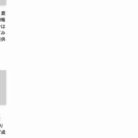
、鹿
情報
分は
てみ
提供
に
タ
り
育成