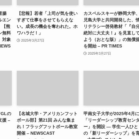
胃腸
【悲報】若者「上司が気を使い
カスペルスキーが静岡大学
ルエン
すぎて仕事をさせてもらえな
児島大学と共同開発した、
）【熊
い。成長の機会を奪われた。ホ
リテラシー啓発教材「『自
ン無料
ワハラだ！」
絶対に大丈夫！』を見直し
」対象
よう（おとな版）」の無償
2025年3月27日
NEWS
を開始 – PR TIMES
2025年3月27日
GLの
【名城大学・アメリカンフット
甲南女子大学が2025年4月
援 –
ボール部】第21回 みんな集ま
「リーダーシップ教育セン
れ！フラッグフットボール教室
ー」を開設 ― 学生一人ひと
開催 – NEWSCAST
の「新リーダーシップ」を