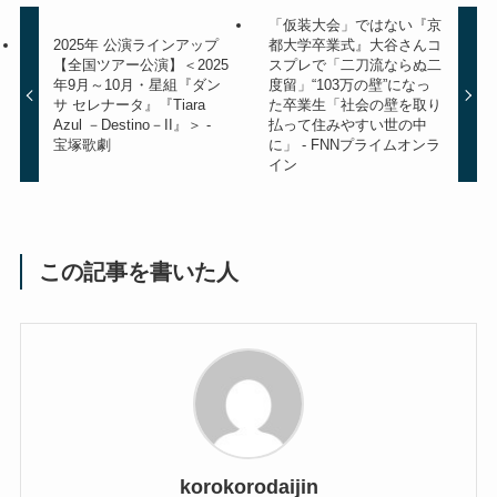
「仮装大会」ではない『京
2025年 公演ラインアップ
都大学卒業式』大谷さんコ
【全国ツアー公演】＜2025
スプレで「二刀流ならぬ二
年9月～10月・星組『ダン
度留」“103万の壁”になっ
サ セレナータ』『Tiara
た卒業生「社会の壁を取り
Azul －Destino－II』＞ -
払って住みやすい世の中
宝塚歌劇
に」 - FNNプライムオンラ
イン
この記事を書いた人
korokorodaijin