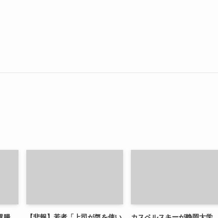
胃腸
【悲報】若者「上司が気を使い
カスペルスキーが静岡大学