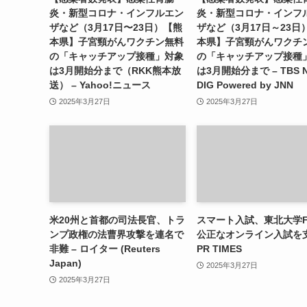
炎・新型コロナ・インフルエン
炎・新型コロナ・インフ
ザなど（3月17日〜23日）【熊
ザなど（3月17日～23日
本県】子宮頸がんワクチン無料
本県】子宮頸がんワクチ
の「キャッチアップ接種」対象
の「キャッチアップ接種
は3月開始分まで（RKK熊本放
は3月開始分まで – TBS 
送） – Yahoo!ニュース
DIG Powered by JNN
2025年3月27日
2025年3月27日
米20州と首都の司法長官、トラ
スマート入試、東北大学F
ンプ政権の法曹界攻撃を連名で
公正なオンライン入試を支
非難 – ロイター (Reuters
PR TIMES
Japan)
2025年3月27日
2025年3月27日