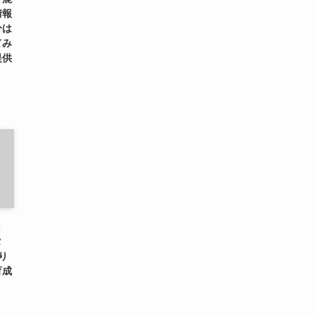
情報
分は
てみ
提供
に
タ
り
育成