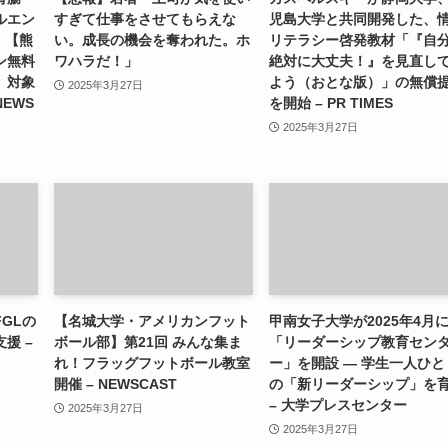
ルエン
すぎて仕事をさせてもらえな
児島大学と共同開発した、
）【熊
い。成長の機会を奪われた。ホ
リテラシー啓発教材「『自
ン無料
ワハラだ！」
絶対に大丈夫！』を見直し
」対象
よう（おとな版）」の無償
2025年3月27日
NEWS
を開始 – PR TIMES
2025年3月27日
GLの
【名城大学・アメリカンフット
甲南女子大学が2025年4月
援 –
ボール部】第21回 みんな集ま
「リーダーシップ教育セン
れ！フラッグフットボール教室
ー」を開設 ― 学生一人ひと
開催 – NEWSCAST
の「新リーダーシップ」を
– 大学プレスセンター
2025年3月27日
2025年3月27日