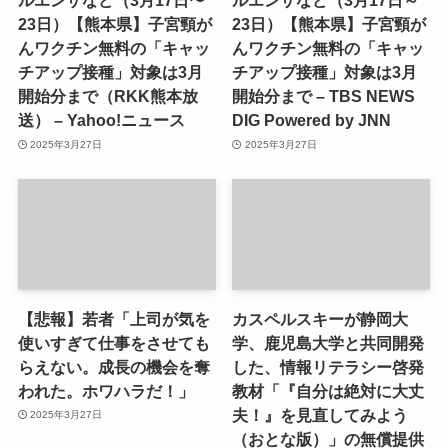
ルエンザなど（3月17日〜
ルエンザなど（3月17日～
23日）【熊本県】子宮頸が
23日）【熊本県】子宮頸が
んワクチン無料の「キャッ
んワクチン無料の「キャッ
チアップ接種」対象は3月
チアップ接種」対象は3月
開始分まで（RKK熊本放
開始分まで – TBS NEWS
送） – Yahoo!ニュース
DIG Powered by JNN
2025年3月27日
2025年3月27日
【悲報】若者「上司が気を
カスペルスキーが静岡大
使いすぎて仕事をさせても
学、鹿児島大学と共同開発
らえない。成長の機会を奪
した、情報リテラシー啓発
われた。ホワハラだ！」
教材「『自分は絶対に大丈
夫！』を見直してみよう
2025年3月27日
（おとな版）」の無償提供