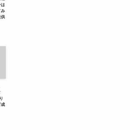
分は
てみ
提供
に
タ
り
育成