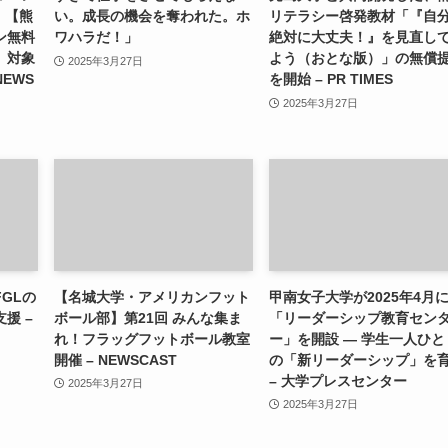
）【熊
い。成長の機会を奪われた。ホ
リテラシー啓発教材「『自
ン無料
ワハラだ！」
絶対に大丈夫！』を見直し
」対象
よう（おとな版）」の無償
2025年3月27日
NEWS
を開始 – PR TIMES
2025年3月27日
GLの
【名城大学・アメリカンフット
甲南女子大学が2025年4月
援 –
ボール部】第21回 みんな集ま
「リーダーシップ教育セン
れ！フラッグフットボール教室
ー」を開設 ― 学生一人ひと
開催 – NEWSCAST
の「新リーダーシップ」を
– 大学プレスセンター
2025年3月27日
2025年3月27日