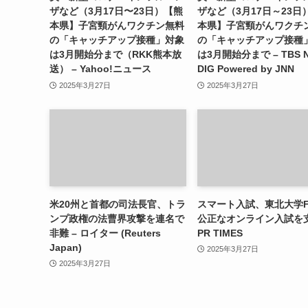
ザなど（3月17日〜23日）【熊
ザなど（3月17日～23日
本県】子宮頸がんワクチン無料
本県】子宮頸がんワクチ
の「キャッチアップ接種」対象
の「キャッチアップ接種
は3月開始分まで（RKK熊本放
は3月開始分まで – TBS 
送） – Yahoo!ニュース
DIG Powered by JNN
2025年3月27日
2025年3月27日
米20州と首都の司法長官、トラ
スマート入試、東北大学F
ンプ政権の法曹界攻撃を連名で
公正なオンライン入試を支
非難 – ロイター (Reuters
PR TIMES
Japan)
2025年3月27日
2025年3月27日