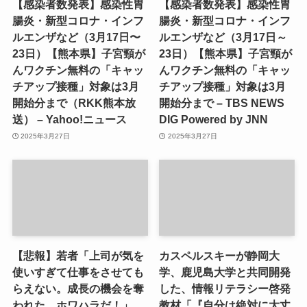
【感染者数発表】感染性胃
【感染者数発表】感染性胃
腸炎・新型コロナ・インフ
腸炎・新型コロナ・インフ
ルエンザなど（3月17日〜
ルエンザなど（3月17日～
23日）【熊本県】子宮頸が
23日）【熊本県】子宮頸が
んワクチン無料の「キャッ
んワクチン無料の「キャッ
チアップ接種」対象は3月
チアップ接種」対象は3月
開始分まで（RKK熊本放
開始分まで – TBS NEWS
送） – Yahoo!ニュース
DIG Powered by JNN
2025年3月27日
2025年3月27日
【悲報】若者「上司が気を
カスペルスキーが静岡大
使いすぎて仕事をさせても
学、鹿児島大学と共同開発
らえない。成長の機会を奪
した、情報リテラシー啓発
われた。ホワハラだ！」
教材「『自分は絶対に大丈