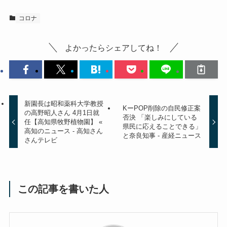
コロナ
よかったらシェアしてね！
新園長は昭和薬科大学教授
KーPOP削除の自民修正案
の高野昭人さん 4月1日就
否決 「楽しみにしている
任【高知県牧野植物園】 «
県民に応えることできる」
高知のニュース - 高知さん
と奈良知事 - 産経ニュース
さんテレビ
この記事を書いた人