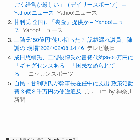
ごく経営が厳しい」（デイリースポーツ） –
Yahoo!ニュース
Yahoo!ニュース
甘利氏 全国に「裏金」提供か – Yahoo!ニュー
ス
Yahoo!ニュース
二階氏“50億円”使い切った？ 記載漏れ議員、陳
謝の“現場”2024/02/08 14:46
テレビ朝日
成田悠輔氏、二階俊博氏の書籍代約3500万円に
「ギャグセンスある」「国民なめられて
る」
ニッカンスポーツ
自民・甘利明氏が幹事長在任中に支出 政策活動
費３億８千万円の使途追及
カナロコ by 神奈川
新聞
ヘッドライン - 最新 - Google ニュース