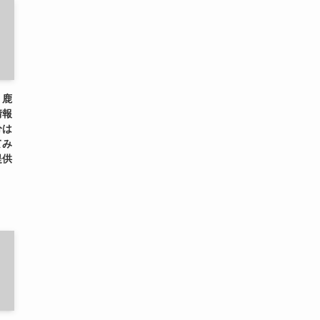
、鹿
情報
分は
てみ
提供