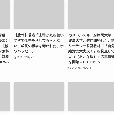
胃腸
【悲報】若者「上司が気を使い
カスペルスキーが静岡大学
ルエン
すぎて仕事をさせてもらえな
児島大学と共同開発した、
）【熊
い。成長の機会を奪われた。ホ
リテラシー啓発教材「『自
ン無料
ワハラだ！」
絶対に大丈夫！』を見直し
」対象
よう（おとな版）」の無償
2025年3月27日
NEWS
を開始 – PR TIMES
2025年3月27日