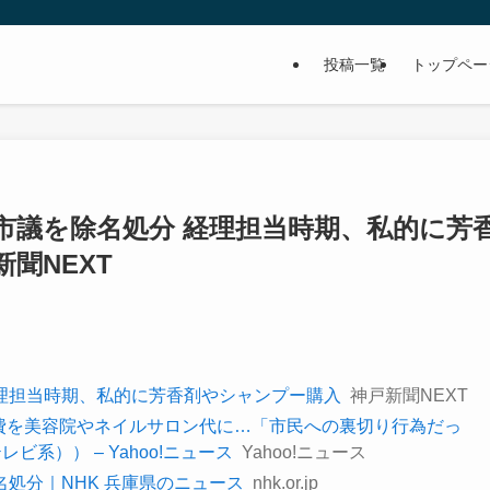
投稿一覧
トップペー
市議を除名処分 経理担当時期、私的に芳
新聞NEXT
経理担当時期、私的に芳香剤やシャンプー購入
神戸新聞NEXT
営費を美容院やネイルサロン代に…「市民への裏切り行為だっ
系）） – Yahoo!ニュース
Yahoo!ニュース
名処分｜NHK 兵庫県のニュース
nhk.or.jp