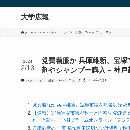
大学広報
ホーム
rss_news
ヘッドライン - 最新 - Google ニュース
党費着服か 兵庫維新、宝塚
2024
2/13
剤やシャンプー購入 – 神戸
2024年2月13日
ヘッドライン - 最新 - Google ニュース
党費着服か 兵庫維新、宝塚市議を除名処分 
【速報】37歳宝塚市議が数十万円着服 党運
た」と謝罪（FNNプライムオンライン（フジテレビ
兵庫維新の会 宝塚市議 不適切な会計処理で除