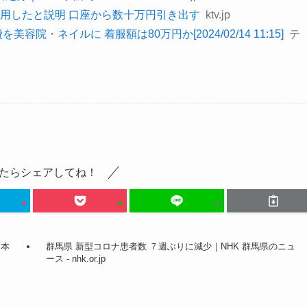
用したと説明 口座から数十万円引き出す
ktv.jp
・ネイルに 着服額は80万円か[2024/02/14 11:15]
テ
たらシェアしてね！
日本
群馬県 新型コロナ患者数 ７週ぶりに減少｜NHK 群馬県のニュ
ース - nhk.or.jp