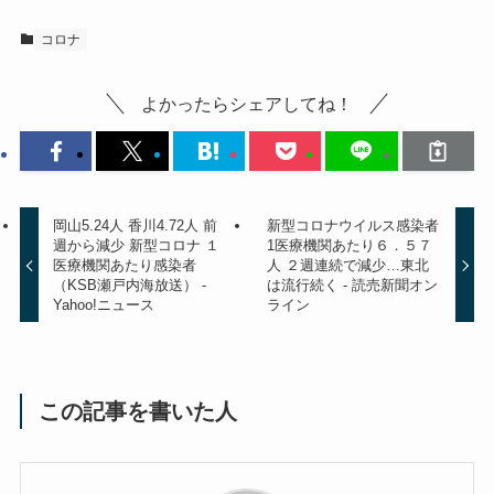
コロナ
よかったらシェアしてね！
岡山5.24人 香川4.72人 前
新型コロナウイルス感染者
週から減少 新型コロナ １
1医療機関あたり６．５７
医療機関あたり感染者
人 ２週連続で減少…東北
（KSB瀬戸内海放送） -
は流行続く - 読売新聞オン
Yahoo!ニュース
ライン
この記事を書いた人