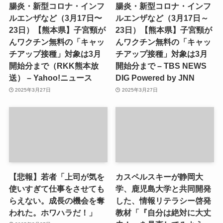
腸炎・新型コロナ・インフ
腸炎・新型コロナ・インフ
ルエンザなど（3月17日〜
ルエンザなど（3月17日～
23日）【熊本県】子宮頸が
23日）【熊本県】子宮頸が
んワクチン無料の「キャッ
んワクチン無料の「キャッ
チアップ接種」対象は3月
チアップ接種」対象は3月
開始分まで（RKK熊本放
開始分まで – TBS NEWS
送） – Yahoo!ニュース
DIG Powered by JNN
2025年3月27日
2025年3月27日
【悲報】若者「上司が気を
カスペルスキーが静岡大
使いすぎて仕事をさせても
学、鹿児島大学と共同開発
らえない。成長の機会を奪
した、情報リテラシー啓発
われた。ホワハラだ！」
教材「『自分は絶対に大丈